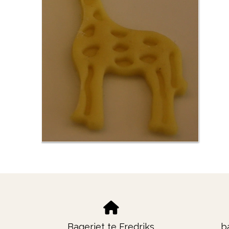
Bageriet te Fredriks
b