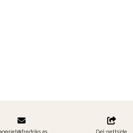
ageriet@fredriks.as
Del nettside